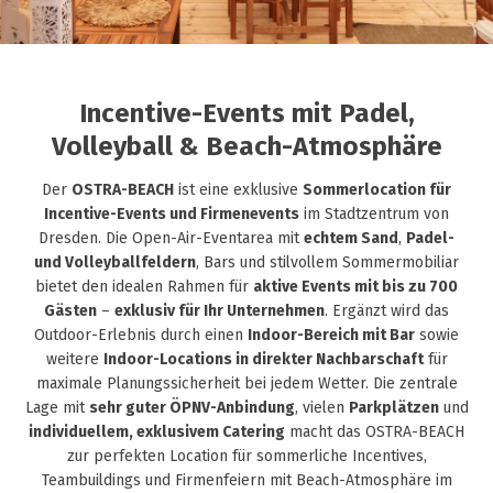
Incentive-Events mit Padel,
Volleyball & Beach-Atmosphäre
Der
OSTRA-BEACH
ist eine exklusive
Sommerlocation für
Incentive-Events und Firmenevents
im Stadtzentrum von
Dresden. Die Open-Air-Eventarea mit
echtem Sand
,
Padel-
und Volleyballfeldern
, Bars und stilvollem Sommermobiliar
bietet den idealen Rahmen für
aktive Events mit bis zu 700
Gästen
–
exklusiv für Ihr Unternehmen
. Ergänzt wird das
Outdoor-Erlebnis durch einen
Indoor-Bereich mit Bar
sowie
weitere
Indoor-Locations in direkter Nachbarschaft
für
maximale Planungssicherheit bei jedem Wetter. Die zentrale
Lage mit
sehr guter ÖPNV-Anbindung
, vielen
Parkplätzen
und
individuellem, exklusivem Catering
macht das OSTRA-BEACH
zur perfekten Location für sommerliche Incentives,
Teambuildings und Firmenfeiern mit Beach-Atmosphäre im