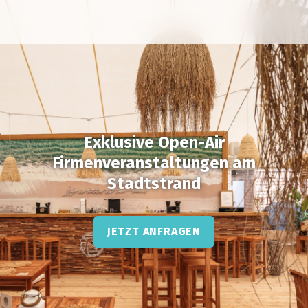
Exklusive Open-Air
Firmenveranstaltungen am
Stadtstrand
JETZT ANFRAGEN