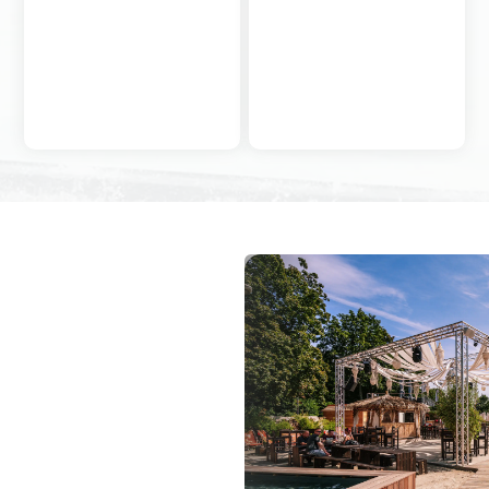
im Sand stärken den
motivierende Erlebnisse,
Teamgeist und lassen
die Teams verbinden und
sich ideal mit Genuss-
besondere Anreize für
und Networking-
Mitarbeiter und Partner
Elementen kombinieren.
setzen.