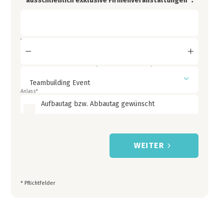
ausschließlich exklusive Firmenveranstaltungen
Wann ?
Personen (ab 150 Personen)
*
Anlass
*
Aufbautag bzw. Abbautag gewünscht
WEITER
* Pflichtfelder