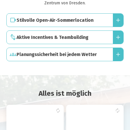
Zentrum von Dresden.
Stilvolle Open-Air-Sommerlocation
Aktive Incentives & Teambuilding
Planungssicherheit bei jedem Wetter
Alles ist möglich
Der OSTRA-BEACH bietet
Mit echtem Strand,
mit seiner offenen
sommerlichem Mobiliar,
Strandfläche, mehreren
Rooftop-Terrasse und